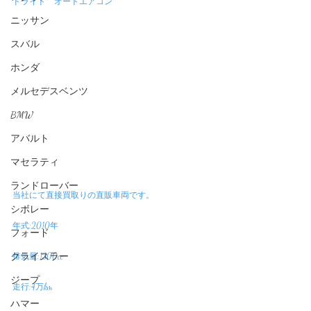
ドライト　オートエアコン
ニッサン
スバル
ホンダ
メルセデスベンツ
BMW
アバルト
マセラティ
ランドローバー
当社にて直接買取りの直販車両です。
シボレー
年式:2010年
フォード
クライスラー
排気量:1300cc
ジープ
走行:4万km
ハマー