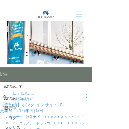
記事
All Posts
Inagi TopRunner
All Posts
2023年8月4日
【売約済】ホンダ インサイト Ｇ
販売中
更新日：
2024年9月13日
１オーナー　社外ナビ　Ｂｌｕｅｔｏｏｔｈ　ＤＴ
トヨタ
Ｖ　バックカメラ　ドラレコ　ＥＴＣ　ＨＩＤヘッ
レクサス