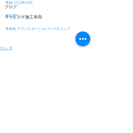
車検:2023年08月
ブログ
修復歴:なし
ラッピング施工車両
車体色:アラバスターシルバーメタリック
ホンダ
コメント
コメントを追加…